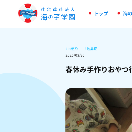
ト
ッ
プ
海
#
お便り
#
池島寮
2025/03/30
春休み手作りおやつ