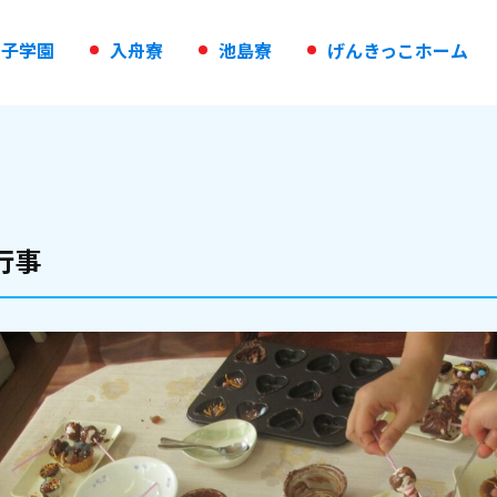
の
子
学
園
入
舟
寮
池
島
寮
げ
ん
き
っ
こ
ホ
ー
ム
行事