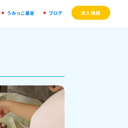
う
み
っ
こ
基
金
ブ
ロ
グ
求人情報