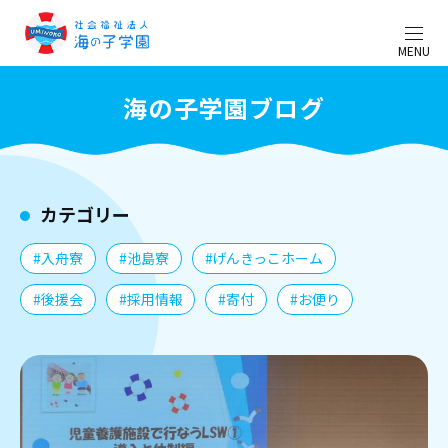
MENU
海の子学園ブログ
カテゴリー
#入舟寮
#池島寮
#げんきっこホーム
#後援会
#採用情報
#寄付
#お便り