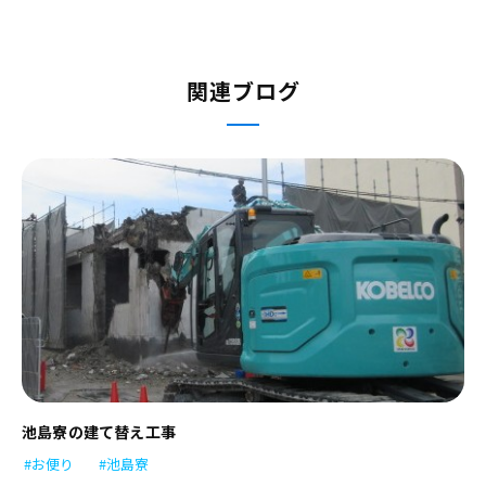
関連ブログ
池島寮の建て替え工事
#お便り
#池島寮