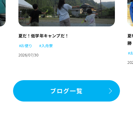
夏だ！低学年キャンプだ！
夏
勝
#お便り
#入舟寮
#
2026/07/30
20
ブログ一覧