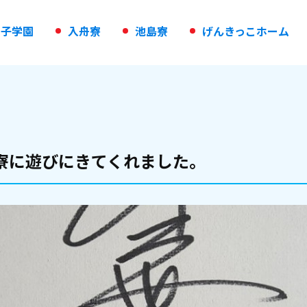
の
子
学
園
入
舟
寮
池
島
寮
げ
ん
き
っ
こ
ホ
ー
ム
寮に遊びにきてくれました。