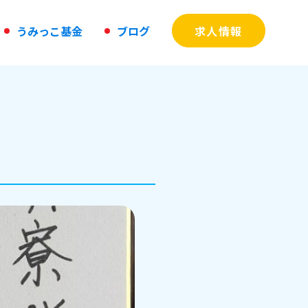
う
み
っ
こ
基
金
ブ
ロ
グ
求人情報