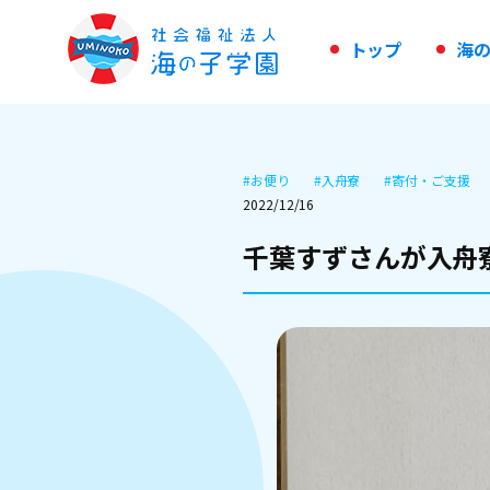
ト
ッ
プ
海
#
お便り
#
入舟寮
#
寄付・ご支援
2022/12/16
千葉すずさんが入舟