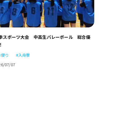
季スポーツ大会 中高生バレーボール 総合優
！
お便り
#入舟寮
26/07/07