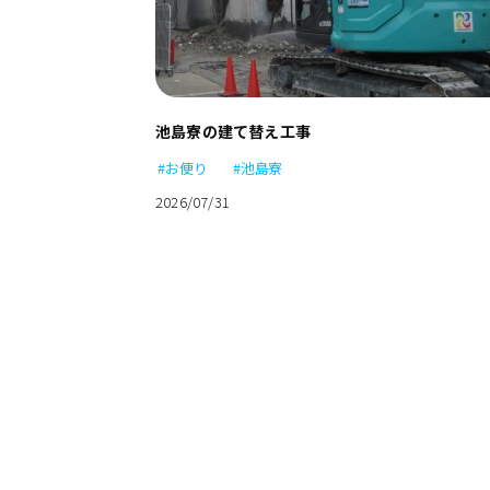
池島寮の建て替え工事
#お便り
#池島寮
2026/07/31