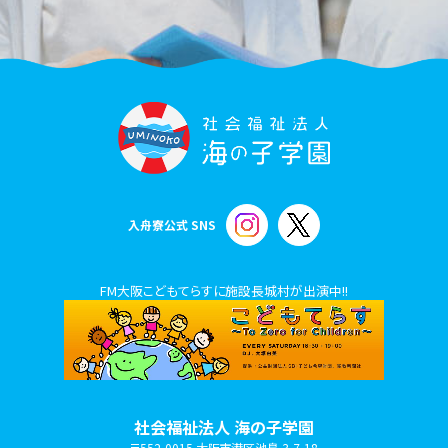
入舟寮公式 SNS
FM大阪こどもてらすに施設長城村が出演中!!
社会福祉法人 海の子学園
〒552-0015 大阪市港区池島 3-7-18