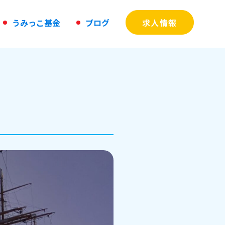
う
み
っ
こ
基
金
ブ
ロ
グ
求人情報