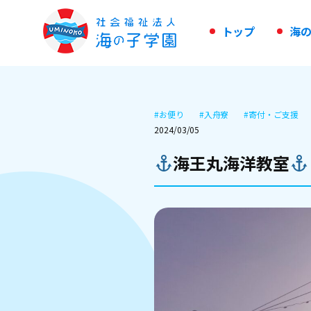
ト
ッ
プ
海
#
お便り
#
入舟寮
#
寄付・ご支援
2024/03/05
海王丸海洋教室