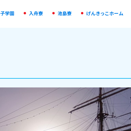
の
子
学
園
入
舟
寮
池
島
寮
げ
ん
き
っ
こ
ホ
ー
ム