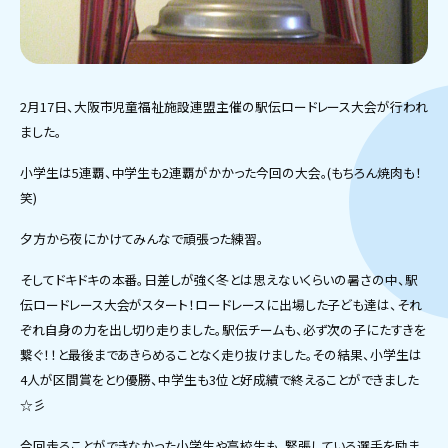
2月17日、大阪市児童福祉施設連盟主催の駅伝ロードレース大会が行われ
ました。
小学生は5連覇、中学生も2連覇がかかった今回の大会。(もちろん焼肉も！
笑)
夕方から夜にかけてみんなで頑張った練習。
そしてドキドキの本番。日差しが強く冬とは思えないくらいの暑さの中、駅
伝ロードレース大会がスタート！ロードレースに出場した子ども達は、それ
ぞれ自身の力を出し切り走りました。駅伝チームも、必ず次の子にたすきを
繋ぐ！！と最後まであきらめることなく走り抜けました。その結果、小学生は
4人が区間賞をとり優勝、中学生も3位と好成績で終えることができました
☆彡
今回走ることができなかった小学生や高校生も、緊張している選手を励ま