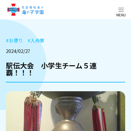
MENU
#
お便り
#
入舟寮
2024/02/27
駅伝大会 小学生チーム５連
覇！！！