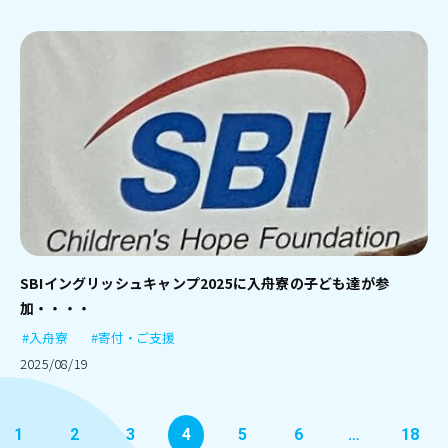
SBIイングリッシュキャンプ2025に入舟寮の子ども達が参
加・・・・
#入舟寮
#寄付・ご支援
2025/08/19
1
2
3
4
5
6
…
18