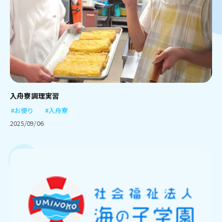
入舟寮調理実習
#お便り
#入舟寮
2025/09/06