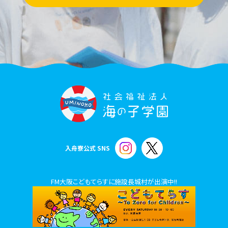
入舟寮公式 SNS
FM大阪こどもてらすに施設長城村が出演中!!