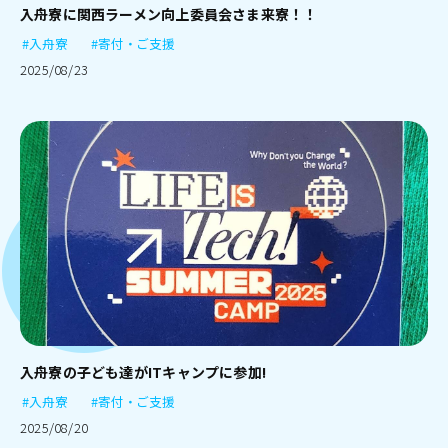
入舟寮に関西ラーメン向上委員会さま来寮！！
#入舟寮
#寄付・ご支援
2025/08/23
入舟寮の子ども達がITキャンプに参加!
#入舟寮
#寄付・ご支援
2025/08/20