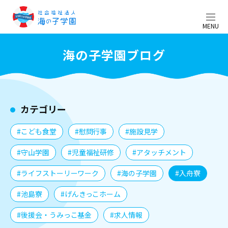
MENU
海の子学園ブログ
カテゴリー
#こども食堂
#慰問行事
#施設見学
#守山学園
#児童福祉研修
#アタッチメント
#ライフストーリーワーク
#海の子学園
#入舟寮
#池島寮
#げんきっこホーム
#後援会・うみっこ基金
#求人情報