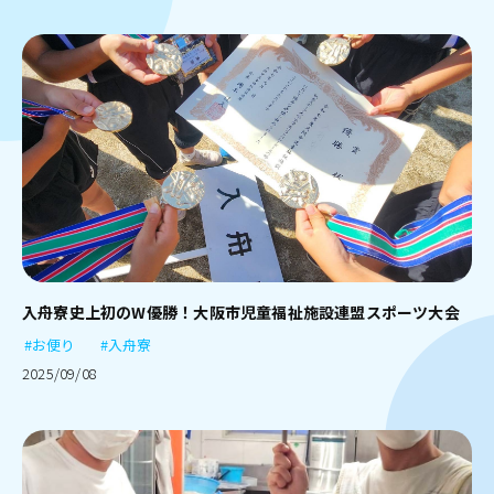
入舟寮史上初のW優勝！大阪市児童福祉施設連盟スポーツ大会
#お便り
#入舟寮
2025/09/08