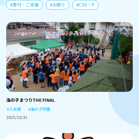
#寄付・ご支援
#お便り
#COS－P
海の子まつりTHE FINAL
#入舟寮
#海の子学園
2025/10/31