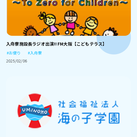
入舟寮施設長ラジオ出演!! FM大阪【こどもテラス】
#お便り
#入舟寮
2025/02/06