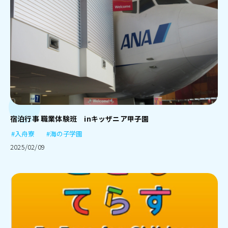
宿泊行事 職業体験班 inキッザニア甲子園
#入舟寮
#海の子学園
2025/02/09