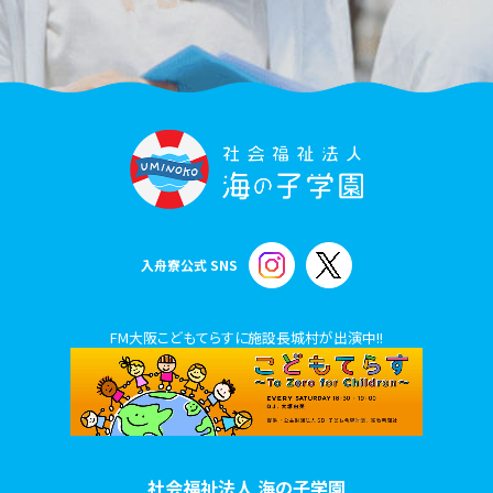
入舟寮公式 SNS
FM大阪こどもてらすに施設長城村が出演中!!
社会福祉法人 海の子学園