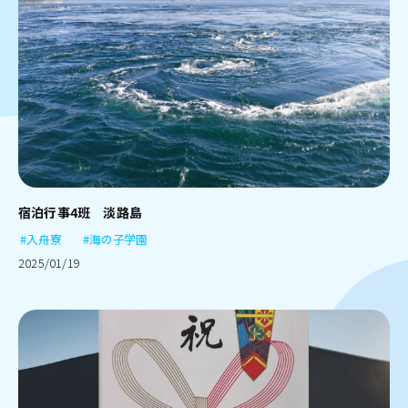
宿泊行事4班 淡路島
#入舟寮
#海の子学園
2025/01/19