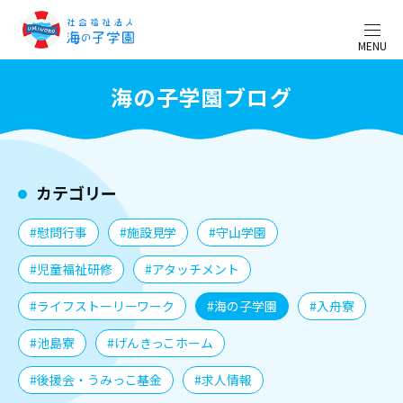
MENU
海の子学園ブログ
カテゴリー
#慰問行事
#施設見学
#守山学園
#児童福祉研修
#アタッチメント
#ライフストーリーワーク
#海の子学園
#入舟寮
#池島寮
#げんきっこホーム
#後援会・うみっこ基金
#求人情報