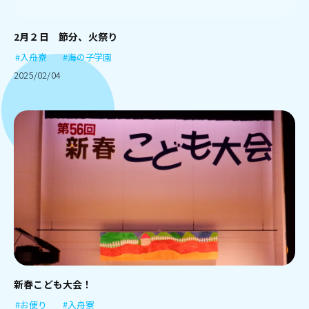
2月２日 節分、火祭り
#入舟寮
#海の子学園
2025/02/04
新春こども大会！
#お便り
#入舟寮