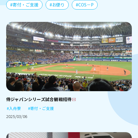
#寄付・ご支援
#お便り
#COS－P
侍ジャパンシリーズ試合観戦招待
#入舟寮
#寄付・ご支援
2025/03/06