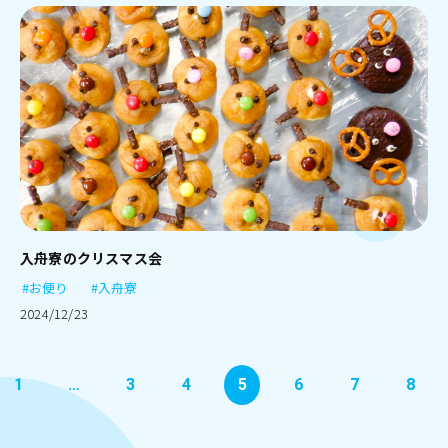
入舟寮のクリスマス会
#お便り
#入舟寮
2024/12/23
1
…
3
4
5
6
7
8