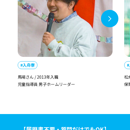
#入舟寮
馬場さん / 2013年入職
松木
児童指導員 男子ホームリーダー
保
【履歴書不要・質問だけでもOK】